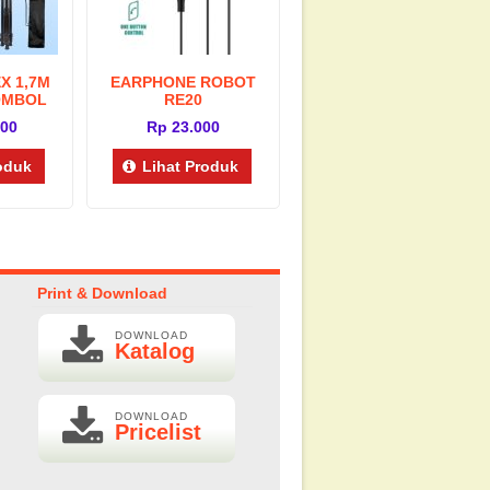
X 1,7M
EARPHONE ROBOT
OMBOL
RE20
OTH
000
Rp 23.000
roduk
Lihat Produk
Print & Download
DOWNLOAD
Katalog
DOWNLOAD
Pricelist