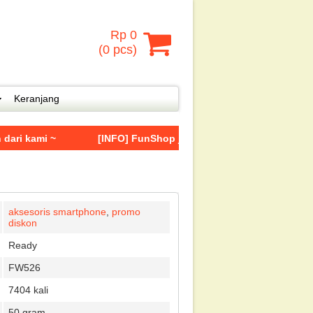
Rp 0
(
0
pcs)
Keranjang
 ~
[INFO] FunShop juga dapat ditemukan di SHOPEE denga
aksesoris smartphone
,
promo
diskon
Ready
FW526
7404 kali
50 gram