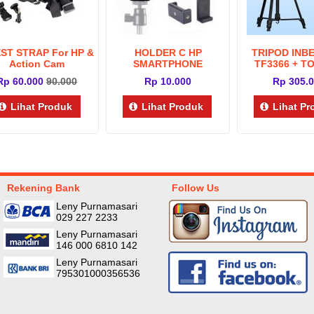
ST STRAP For HP &
HOLDER C HP
TRIPOD INBE
Action Cam
SMARTPHONE
TF3366 + T
TONGSIS TRIPOD
BLUETO
Rp 60.000
90.000
Rp 10.000
Rp 305.
/UNIVERSAL PHONE
HOLDER
Lihat Produk
Lihat Produk
Lihat P
Rekening Bank
Follow Us
Leny Purnamasari
029 227 2233
Leny Purnamasari
146 000 6810 142
Leny Purnamasari
795301000356536