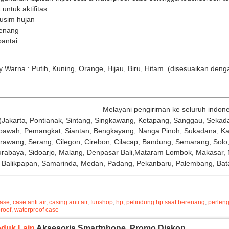
untuk aktifitas:
usim hujan
renang
pantai
 Warna : Putih, Kuning, Orange, Hijau, Biru, Hitam. (disesuaikan den
Melayani pengiriman ke seluruh indone
(Jakarta, Pontianak, Sintang, Singkawang, Ketapang, Sanggau, Sekad
wah, Pemangkat, Siantan, Bengkayang, Nanga Pinoh, Sukadana, Kay
rawang, Serang, Cilegon, Cirebon, Cilacap, Bandung, Semarang, Solo
rabaya, Sidoarjo, Malang, Denpasar Bali,Mataram Lombok, Makasar, 
Balikpapan, Samarinda, Medan, Padang, Pekanbaru, Palembang, Bat
ase
,
case anti air
,
casing anti air
,
funshop
,
hp
,
pelindung hp saat berenang
,
perlen
roof
,
waterproof case
oduk Lain
Aksesoris Smartphone
,
Promo Diskon