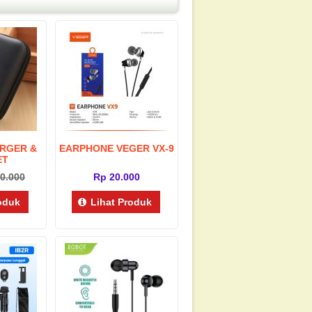
RGER &
EARPHONE VEGER VX-9
ET
0.000
Rp 20.000
roduk
Lihat Produk