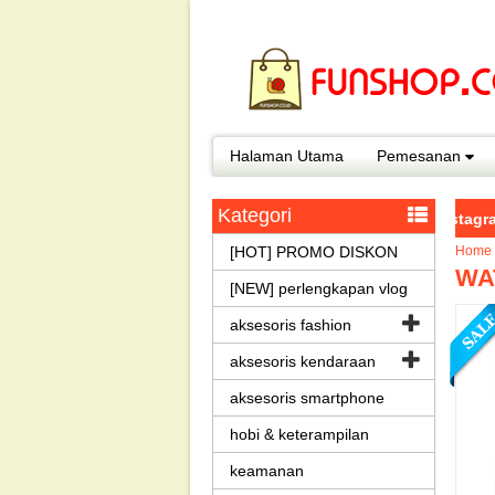
Halaman Utama
Pemesanan
Kategori
SHOPEE dengan nama : FunShop.co.id ~ Follow Instagram @funsho
[HOT] PROMO DISKON
Home
WA
[NEW] perlengkapan vlog
aksesoris fashion
aksesoris kendaraan
aksesoris smartphone
hobi & keterampilan
keamanan