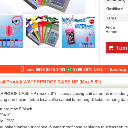
Klasifikasi
Harga
Anda
Hemat
Tamb
sms 0896 2875 1491
0896 2875 1491
funshop.
tail Produk WATERPROOF CASE HP (max 5.8″)
PROOF CASE HP (max 5.8″) – case / casing anti air untuk melindungi
ang dan hujan.. tetap bisa selfie sambil berenang di kolam renang dan
n hp: max 5,8inch
 20×10
ial: PVC
unakan lapisan tripel seal & waterproof case sehingga touchscreen te