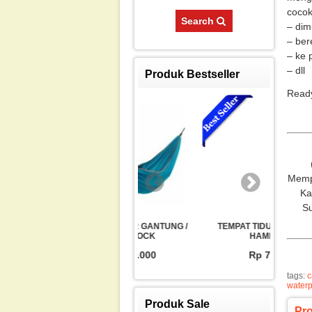
cocok 
Search
– dim
– be
– ke 
– dll
Produk Bestseller
Ready
Mempa
Ka
Su
TEMPAT TIDUR GANTUNG /
TEMPAT TIDUR GANTUNG /
HAMMOCK
HAMMOCK
Rp 77.000
Rp 77.000
tags:
c
waterp
Produk Sale
Pr