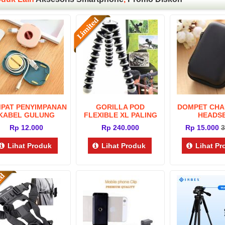
ANJANG SERBAGUNA
WATERPROOF CASE HP (max
PAT PENYIMPANAN
GORILLA POD
DOMPET CHA
35x40cm
5.8″)
KABEL GULUNG
FLEXIBLE XL PALING
HEADS
BESAR
p 30.000
60.000
Rp 7.000
Rp 12.000
Rp 240.000
Rp 15.000
3
Lihat Produk
Lihat Produk
Lihat P