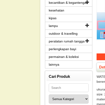
kecantikan & kegantengan
kesehatan
kipas
lampu
outdoor & travelling
peralatan rumah tangga
perlengkapan bayi
permainan & koleksi
lainnya
De
Cari Produk
WATER
beren
ukura
size:
mater
mengg