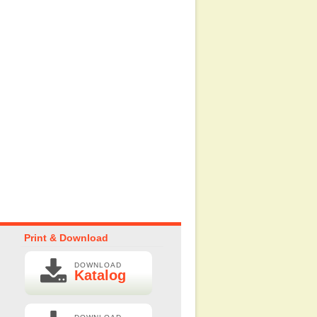
CASE HP (max
″)
.000
Print & Download
DOWNLOAD
Katalog