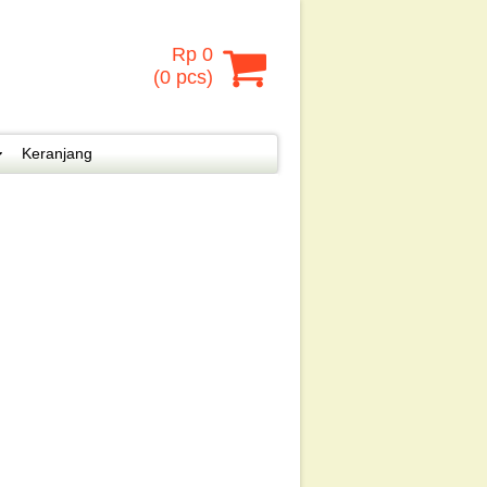
Rp 0
(
0
pcs)
Keranjang