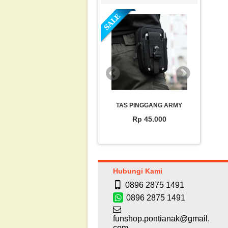
WATERPROOF CASE HP (max
TAS PINGGANG ARMY
SA
5.8″)
Rp 45.000
Rp 7.000
Hubungi Kami
0896 2875 1491
0896 2875 1491
funshop.pontianak@gmail.
com