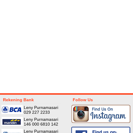
RINGAN AIR ZERNII
KERANJANG SERBAGUNA
WATERPROOF 
35x40cm
5.8
Rp 59.000
Rp 30.000
60.000
Rp 7
Rekening Bank
Follow Us
Leny Purnamasari
029 227 2233
Leny Purnamasari
146 000 6810 142
Leny Purnamasari