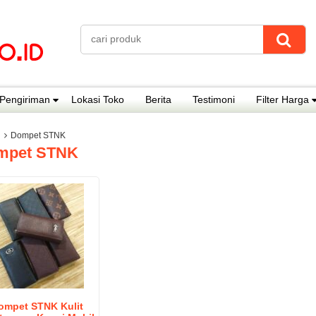
Pengiriman
Lokasi Toko
Berita
Testimoni
Filter Harga
Dompet STNK
mpet STNK
ompet STNK Kulit