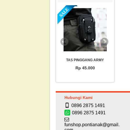
WATERPROOF CASE HP (max
TAS PINGGANG ARMY
SA
5.8″)
Rp 45.000
Rp 7.000
Hubungi Kami
0896 2875 1491
0896 2875 1491
funshop.pontianak@gmail.
com