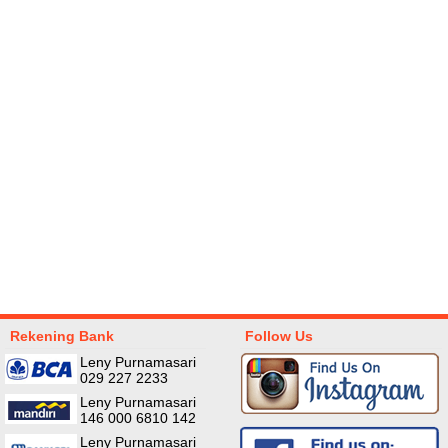
RINGAN AIR ZERNII
KERANJANG SERBAGUNA
WATERPROOF 
35x40cm
5.8
Rp 59.000
Rp 30.000
60.000
Rp 7
Rekening Bank
Follow Us
Leny Purnamasari
029 227 2233
Leny Purnamasari
146 000 6810 142
Leny Purnamasari