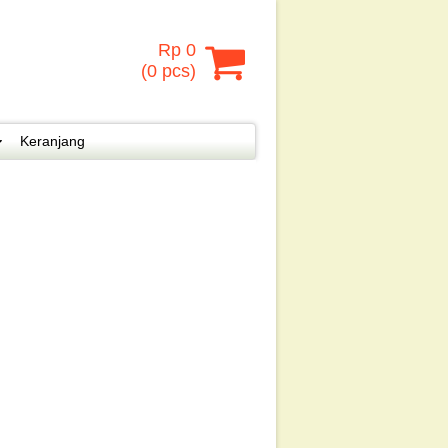
Rp 0
(
0
pcs)
Keranjang