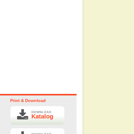
CASE HP (max
″)
.000
Print & Download
DOWNLOAD
Katalog