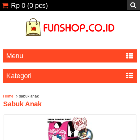
Rp 0
(
0
pcs)
Menu
Kategori
Home
sabuk anak
Sabuk Anak