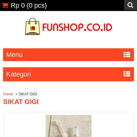
Rp 0
(
0
pcs)
Menu
Kategori
Home
SIKAT GIGI
SIKAT GIGI