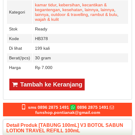
kamar tidur
,
kebersihan
,
kecantikan &
kegantengan
,
kesehatan
,
lainnya
,
lainnya
,
Kategori
lainnya
,
outdoor & travelling
,
rambut & bulu
,
wajah & kulit
Stok
Ready
Kode
HB378
Di lihat
199 kali
Berat(/pcs)
30 gram
Harga
Rp 7.000
Tambah ke Keranjang
sms 0896 2875 1491
0896 2875 1491
funshop.pontianak@gmail.com
Detail Produk [TABUNG 100mL] V3 BOTOL SABUN
LOTION TRAVEL REFILL 100mL