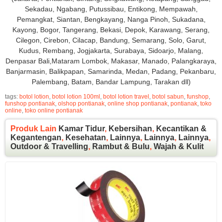
Sekadau, Ngabang, Putussibau, Entikong, Mempawah,
Pemangkat, Siantan, Bengkayang, Nanga Pinoh, Sukadana,
Kayong, Bogor, Tangerang, Bekasi, Depok, Karawang, Serang,
Cilegon, Cirebon, Cilacap, Bandung, Semarang, Solo, Garut,
Kudus, Rembang, Jogjakarta, Surabaya, Sidoarjo, Malang,
Denpasar Bali,Mataram Lombok, Makasar, Manado, Palangkaraya,
Banjarmasin, Balikpapan, Samarinda, Medan, Padang, Pekanbaru,
Palembang, Batam, Bandar Lampung, Tarakan dll)
tags:
botol lotion
,
botol lotion 100ml
,
botol lotion travel
,
botol sabun
,
funshop
,
funshop pontianak
,
olshop pontianak
,
online shop pontianak
,
pontianak
,
toko
online
,
toko online pontianak
Produk Lain
Kamar Tidur
,
Kebersihan
,
Kecantikan &
Kegantengan
,
Kesehatan
,
Lainnya
,
Lainnya
,
Lainnya
,
Outdoor & Travelling
,
Rambut & Bulu
,
Wajah & Kulit