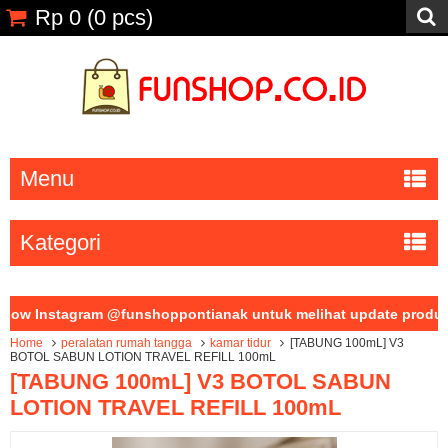
Rp 0
(
0
pcs)
Menu
Kategori
agram @funshoppontianak untuk melihat update produk dan layan
Home
peralatan rumah tangga
kamar tidur
[TABUNG 100mL] V3
BOTOL SABUN LOTION TRAVEL REFILL 100mL
[TABUNG 100mL] V3 BOTOL SABUN
LOTION TRAVEL REFILL 100mL